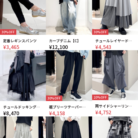
30%OFF
30%OFF
定番レギンスパンツ
カーブデニム【C】
チュールレイヤードワイドパンツ
¥3,465
¥12,100
¥4,543
20%OFF
30%OFF
両サイドシャーリングパンツ
チュールドッキングギャザースカート
裾プリーツテーパードパンツ
¥4,752
¥8,470
¥4,158