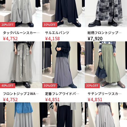
20%OFF
30%OFF
タックバルーンスカート
サルエルパンツ
総柄フロントジップ２WAYパンツ
¥4,752
¥4,158
¥7,920
40%OFF
30%OFF
30%OFF
フロントジップ２WAYパンツ
定番フレアワイドパンツ
サテンプリーツスカート
¥4,752
¥4,851
¥4,851