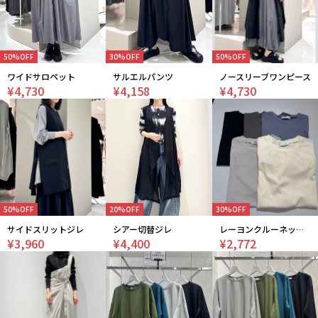
50%OFF
30%OFF
50%OFF
ワイドサロペット
サルエルパンツ
ノースリーブワンピース
¥4,730
¥4,158
¥4,730
50%OFF
20%OFF
30%OFF
サイドスリットジレ
シアー切替ジレ
レーヨンクルーネックインナー
¥3,960
¥4,400
¥2,772