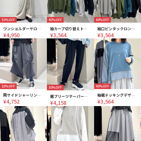
50%OFF
40%OFF
40%OFF
ワンショルダーサロペット
袖カーブ切り替えトップス
袖口ピンタックロングテールチュニック
¥4,950
¥3,564
¥3,564
20%OFF
40%OFF
30%OFF
両サイドシャーリングパンツ
袖裾ドッキングデザインカットソー
裾プリーツテーパードパンツ
¥4,752
¥3,564
¥4,158