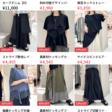
カーブデニム【D】
斜め切替デザインバルーンスカート
麻混タックストレートパンツ
¥11,000
¥3,960
¥3,850
50%OFF
30%OFF
30%OFF
ストライプ無地レイヤードパンツ
異素材ドッキングカットソー
サイドスピンドルアシメカットソー
¥4,455
¥4,543
¥4,543
30%OFF
40%OFF
50%OFF
袖裾ドッキング半袖カットソー
異素材ドッキングフレアパンツ
ストライプ切替ワイドパンツ