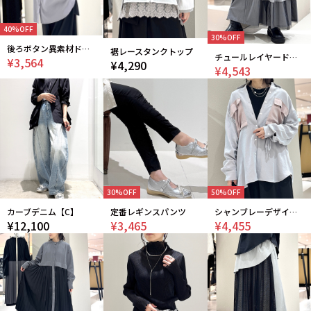
40%OFF
30%OFF
後ろボタン異素材ドッキングカットソー
裾レースタンクトップ
チュールレイヤードワイドパンツ
¥3,564
¥4,290
¥4,543
30%OFF
50%OFF
カーブデニム【C】
定番レギンスパンツ
シャンブレーデザインシャツ
¥12,100
¥3,465
¥4,455