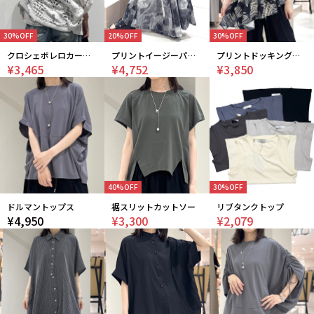
30%OFF
20%OFF
30%OFF
クロシェボレロカーディガン
プリントイージーパンツ
プリントドッキングカットソー
¥3,465
¥4,752
¥3,850
40%OFF
30%OFF
ドルマントップス
裾スリットカットソー
リブタンクトップ
¥4,950
¥3,300
¥2,079