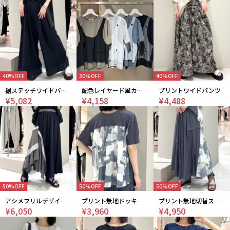
40%OFF
30%OFF
40%OFF
裾ステッチワイドパンツ
配色レイヤード風カットソー
プリントワイドパンツ
¥5,082
¥4,158
¥4,488
50%OFF
50%OFF
50%OFF
アシメフリルデザインスカート
プリント無地ドッキングカットソー
プリント無地切替スカート
¥6,050
¥3,960
¥4,950