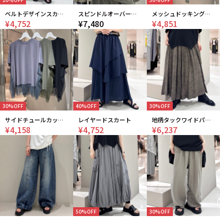
ベルトデザインスカート
スピンドルオーバーシャツ
メッシュドッキングカットソー
¥4,752
¥7,480
¥4,851
30%OFF
40%OFF
30%OFF
サイドチュールカットソー
レイヤードスカート
地柄タックワイドパンツ
¥4,158
¥4,752
¥6,237
50%OFF
30%OFF