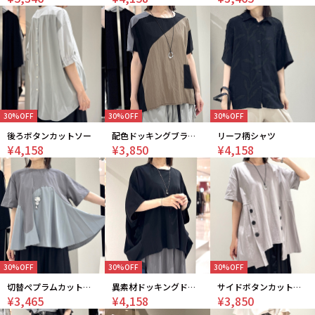
30%OFF
30%OFF
30%OFF
後ろボタンカットソー
配色ドッキングブラウス
リーフ柄シャツ
¥4,158
¥3,850
¥4,158
30%OFF
30%OFF
30%OFF
切替ぺプラムカットソー
異素材ドッキングドルマンブラウス
サイドボタンカットソー
¥3,465
¥4,158
¥3,850