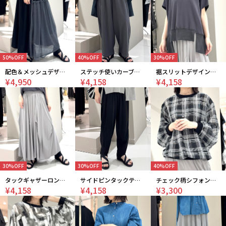
50%OFF
40%OFF
30%OFF
配色＆メッシュデザインスカート
ステッチ使いカーブパンツ
裾スリットデザインカットソー
¥4,950
¥4,158
¥4,158
30%OFF
30%OFF
40%OFF
タックギャザーロングスカート
サイドピンタックテーパードパンツ
チェック柄シフォンプリントブラウス
¥4,158
¥4,158
¥3,300