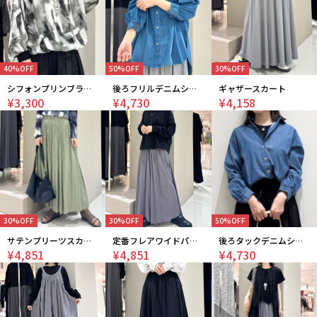
40%OFF
50%OFF
30%OFF
シフォンプリンブラウス
後ろフリルデニムシャツ
ギャザースカート
¥3,300
¥4,730
¥4,158
30%OFF
30%OFF
50%OFF
サテンプリーツスカート
定番フレアワイドパンツ
後ろタックデニムシャツ
¥4,851
¥4,851
¥4,730