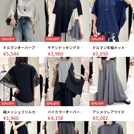
30%OFF
50%OFF
30%OFF
ドルマンオーバーブラウス
サテンドッキングカットソー
ドルマン半袖カットソー
¥5,544
¥3,960
¥3,850
50%OFF
30%OFF
40%OFF
袖メッシュフリルカットソー
バイカラーオーバーチュニック
アシメフレアワイドパンツ
¥3,960
¥4,158
¥5,082