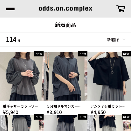
新着商品
114
件
NEW
NEW
NEW
袖ギャザーカットソー
５分袖ドルマンカーディガン
アシメ７分袖カットソー
¥5,940
¥8,910
¥4,950
NEW
NEW
NEW