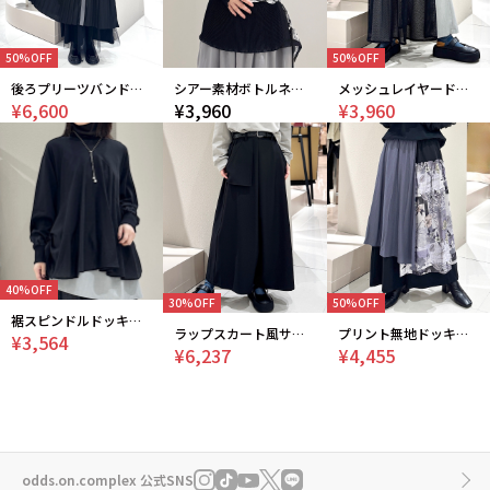
50%OFF
50%OFF
後ろプリーツバンドカラーワンピース
シアー素材ボトルネックインナー
メッシュレイヤードパンツ
¥6,600
¥3,960
¥3,960
40%OFF
30%OFF
50%OFF
裾スピンドルドッキングカットソー
ラップスカート風サルエルパンツ
プリント無地ドッキングワイドパンツ
¥3,564
¥6,237
¥4,455
odds.on.complex 公式SNS