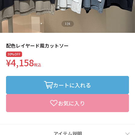
1
|
6
配色レイヤード風カットソー
30%OFF
¥4,158
税込
カートに入れる
お気に入り
アイテム説明