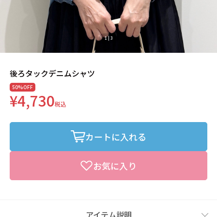
1
|
3
後ろタックデニムシャツ
50%OFF
¥4,730
税込
カートに入れる
お気に入り
アイテム説明